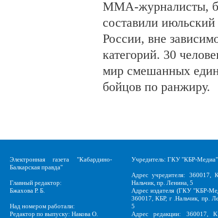
ММА-журналисты, бл
составили июльский
России, вне зависим
категорий. 30 челов
мир смешанных един
бойцов по ранжиру.
Электронная газета "Кабардино-
Учредитель: ГКУ "КБР-Медиа"
Балкарская правда"
Адрес учредителя: 360017, К
Главный редактор:
Нальчик, пр. Ленина, 5
Бжахова Р. Б.
Адрес издателя (ГКУ "КБР-Ме
360017, КБР, г .Нальчик, пр. Л
Над номером работали:
5
Редактор по выпуску: Накова О.
Адрес редакции: 360017, КБ