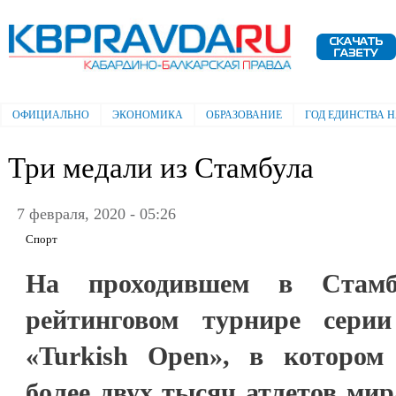
Пе
ос
Электронная газета "Кабардино-
со
Балкарская правда"
ОФИЦИАЛЬНО
ЭКОНОМИКА
ОБРАЗОВАНИЕ
ГОД ЕДИНСТВА 
Главное меню
Три медали из Стамбула
7 февраля, 2020 - 05:26
Спорт
На проходившем в Стамб
рейтинговом турнире сери
«Turkish Open», в котором
более двух тысяч атлетов ми