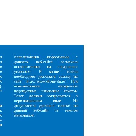
я
Использование информации с
я
данного веб-сайта возможно
в
исключительно на следующих
в
условиях: В конце текста
х
необходимо указывать ссылку на
х
сайт http://www.kbpravda.ru. При
.
использовании материалов
Л
недопустимо изменение текстов.
Текст должен копироваться в
первоначальном виде. Не
и
допускается удаление ссылки на
,
данный веб-сайт из текстов
х
материалов.
е
й