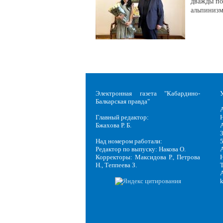
дважды по
альпинизм
Электронная газета "Кабардино-
Балкарская правда"
Главный редактор:
Н
Бжахова Р. Б.
3
Над номером работали:
Редактор по выпуску: Накова О.
Корректоры: Максидова Р., Петрова
Н
Н., Теппеева З.