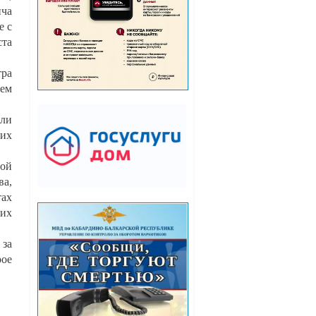
ича
е с
ста
тра
нем
али
гих
ной
ва,
тах
ких
 за
рое