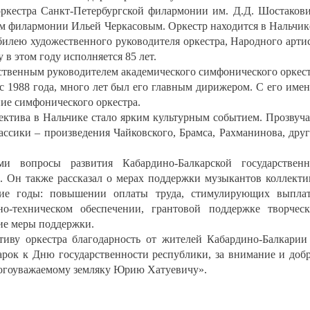
ркестра Санкт-Петербургской филармонии им. Д.Д. Шостаков
м филармонии Ильей Черкасовым. Оркестр находится в Нальчик
илею художественного руководителя оркестра, Народного арти
в этом году исполняется 85 лет.
ственным руководителем академического симфонического оркес
 1988 года, много лет был его главным дирижером. С его име
ние симфонического оркестра.
ектива в Нальчике стало ярким культурным событием. Прозвуч
ссики – произведения Чайковского, Брамса, Рахманинова, дру
и вопросы развития Кабардино-Балкарской государствен
. Он также рассказал о мерах поддержки музыкантов коллекти
ие годы: повышении оплаты труда, стимулирующих выпла
о-техническом обеспечении, грантовой поддержке творчес
гие меры поддержки.
тиву оркестра благодарность от жителей Кабардино-Балкарии
арок к Дню государственности республики, за внимание и доб
ногоуважаемому земляку Юрию Хатуевичу».