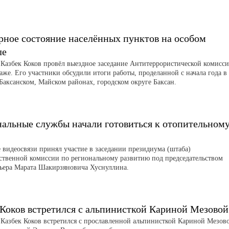
рное состояние населённых пунктов на особом
ле
 Казбек Коков провёл выездное заседание Антитеррористической комисс
аже. Его участники обсудили итоги работы, проделанной с начала года в
 Баксанском, Майском районах, городском округе Баксан.
альные службы начали готовиться к отопительном
 видеосвязи принял участие в заседании президиума (штаба)
ственной комиссии по региональному развитию под председательством
ьера Марата Шакирзяновича Хуснуллина.
 Коков встретился с альпинисткой Кариной Мезовой
 Казбек Коков встретился с прославленной альпинисткой Кариной Мезов