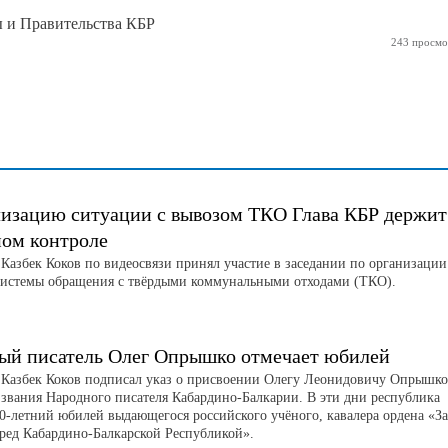
ы и Правительства КБР
243 просмо
изацию ситуации с вывозом ТКО Глава КБР держит
ном контроле
 Казбек Коков по видеосвязи принял участие в заседании по организации
системы обращения с твёрдыми коммунальными отходами (ТКО).
ый писатель Олег Опрышко отмечает юбилей
 Казбек Коков подписал указ о присвоении Олегу Леонидовичу Опрышко
 звания Народного писателя Кабардино-Балкарии. В эти дни республика
90-летний юбилей выдающегося российского учёного, кавалера ордена «За
еред Кабардино-Балкарской Республикой».