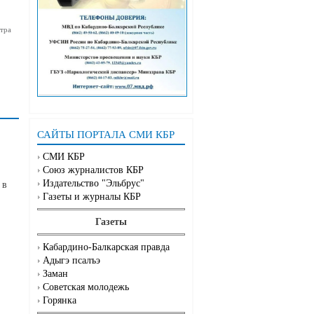
тра
САЙТЫ ПОРТАЛА СМИ КБР
СМИ КБР
Союз журналистов КБР
Издательство "Эльбрус"
 в
Газеты и журналы КБР
Газеты
Кабардино-Балкарская правда
Адыгэ псалъэ
Заман
Советская молодежь
Горянка