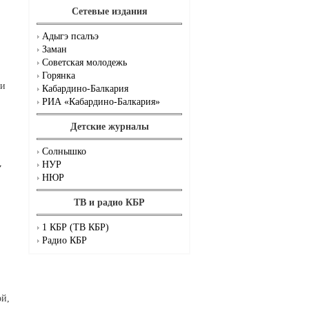
Сетевые издания
Адыгэ псалъэ
Заман
Советская молодежь
Горянка
ии
Кабардино-Балкария
РИА «Кабардино-Балкария»
Детские журналы
Солнышко
НУР
у
НЮР
ТВ и радио КБР
1 КБР (ТВ КБР)
Радио КБР
ой,