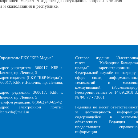
корившей Эверест. В ходе беседы обсуждались вопросы развития
а и скалолазания в республике.
Учредитель: ГКУ "КБР-Медиа"
Сетевое издание "Электронна
газета "Кабардино-Балкарска
Адрес учредителя: 360017, КБР, г.
правда"" зарегистрирована 
альчик, пр. Ленина, 5
Федеральной службе по надзору 
Адрес издателя (ГКУ "КБР-Медиа"):
сфере связи, информационны
60017, КБР, г .Нальчик, пр. Ленина,
технологий и массовы
5
коммуникаций (Роскомнадзор)
Адрес редакции: 360017, КБР, г.
Реестровая запись от 14.09.2018 Э
альчик, пр. Ленина, 5
№ ФС 77 - 73661
Телефон редакции: 8(8662) 40-65-42
Адрес электронной почты:
Редакция не несет ответственност
kbpravda@mail.ru
за достоверность информации
содержащейся в рекламны
объявлениях. Редакция н
предоставляет справочно
информации