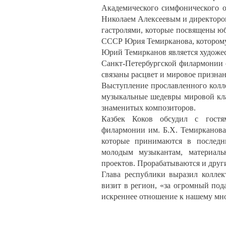
Академического симфонического о
Николаем Алексеевым и директоро
гастролями, которые посвящены юб
СССР Юрия Темирканова, которому 
Юрий Темирканов является художе
Санкт-Петербургской филармонии с
связаны расцвет и мировое призна
Выступление прославленного колл
музыкальные шедевры мировой кла
знаменитых композиторов.
Казбек Коков обсудил с гостям
филармонии им. Б.Х. Темирканова
которые принимаются в последн
молодым музыкантам, материальн
проектов. Прорабатываются и дру
Глава республики выразил коллек
визит в регион, «за огромный под
искреннее отношение к нашему м