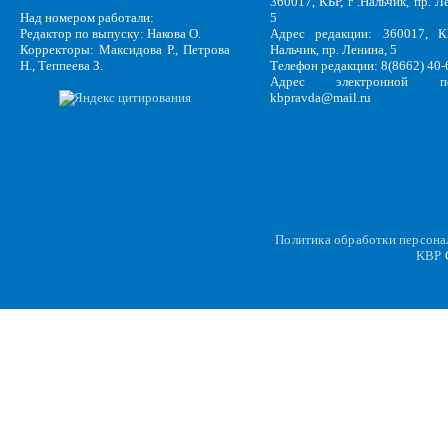
360017, КБР, г .Нальчик, пр. Л
Над номером работали:
5
Редактор по выпуску: Накова О.
Адрес редакции: 360017, КБ
Корректоры: Максидова Р., Петрова
Нальчик, пр. Ленина, 5
Н., Теппеева З.
Телефон редакции: 8(8662) 40-
Адрес электронной по
kbpravda@mail.ru
Политика обработки персон
KBP
C