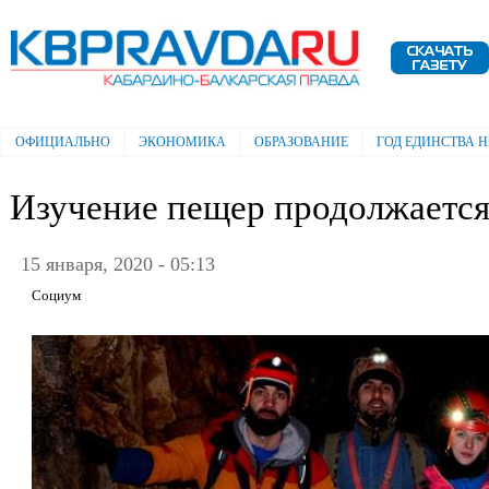
Пе
ос
Электронная газета "Кабардино-
со
Балкарская правда"
ОФИЦИАЛЬНО
ЭКОНОМИКА
ОБРАЗОВАНИЕ
ГОД ЕДИНСТВА 
Главное меню
Изучение пещер продолжаетс
15 января, 2020 - 05:13
Социум