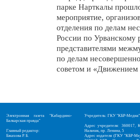
парке Нарткалы прошло
мероприятие, организо
отделения по делам н
России по Урванскому 
представителями межм
по делам несовершенн
советом и «Движением
Электронная газета "Кабардино-
Учредитель: ГКУ "КБР-Медиа"
Балкарская правда"
Адрес учредителя: 360017, К
Главный редактор:
Нальчик, пр. Ленина, 5
Бжахова Р. Б.
Адрес издателя (ГКУ "КБР-Ме