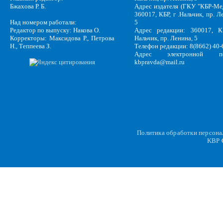
Бжахова Р. Б.
Адрес издателя (ГКУ "КБР-Ме
360017, КБР, г .Нальчик, пр. Л
Над номером работали:
5
Редактор по выпуску: Накова О.
Адрес редакции: 360017, КБ
Корректоры: Максидова Р., Петрова
Нальчик, пр. Ленина, 5
Н., Теппеева З.
Телефон редакции: 8(8662) 40-
Адрес электронной по
kbpravda@mail.ru
Политика обработки персон
KBP
C