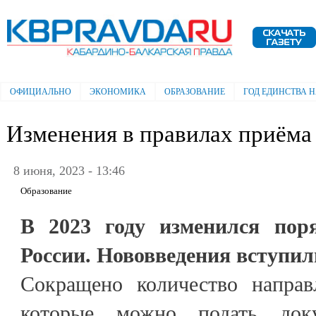
Пе
ос
Электронная газета "Кабардино-
со
Балкарская правда"
ОФИЦИАЛЬНО
ЭКОНОМИКА
ОБРАЗОВАНИЕ
ГОД ЕДИНСТВА 
Главное меню
Изменения в правилах приёма 
8 июня, 2023 - 13:46
Образование
В 2023 году изменился пор
России. Нововведения вступили
Сокращено количество направ
которые можно подать док