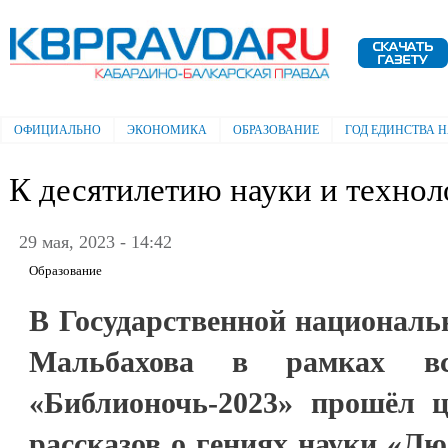
Пе
ос
Электронная газета "Кабардино-
со
Балкарская правда"
ОФИЦИАЛЬНО
ЭКОНОМИКА
ОБРАЗОВАНИЕ
ГОД ЕДИНСТВА 
Главное меню
К десятилетию науки и технол
29 мая, 2023 - 14:42
Образование
В Государственной национальн
Мальбахова в рамках вс
«Библионочь-2023» прошёл 
рассказов о гениях науки «Лю