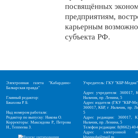
посвящённых эконом
предприятиям, вост
карьерным возможно
субъекта РФ.
Электронная газета "Кабардино-
Учредитель: ГКУ "КБР-Медиа"
Балкарская правда"
Адрес учредителя: 360017, К
Главный редактор:
Нальчик, пр. Ленина, 5
Бжахова Р. Б.
Адрес издателя (ГКУ "КБР-Ме
360017, КБР, г .Нальчик, пр. Л
Над номером работали:
5
Редактор по выпуску: Накова О.
Адрес редакции: 360017, КБ
Корректоры: Максидова Р., Петрова
Нальчик, пр. Ленина, 5
Н., Теппеева З.
Телефон редакции: 8(8662) 40-
Адрес электронной по
kbpravda@mail.ru