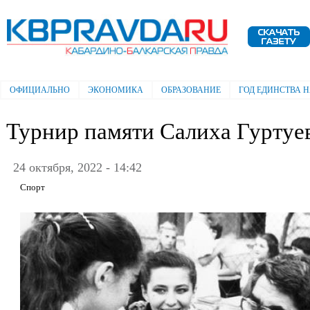
Пе
ос
Электронная газета "Кабардино-
со
Балкарская правда"
ОФИЦИАЛЬНО
ЭКОНОМИКА
ОБРАЗОВАНИЕ
ГОД ЕДИНСТВА 
Главное меню
Турнир памяти Салиха Гуртуе
24 октября, 2022 - 14:42
Спорт