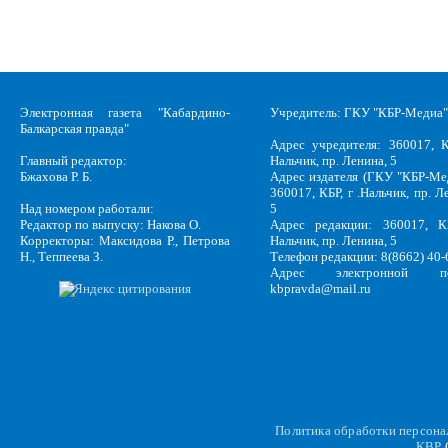
Электронная газета "Кабардино-
Учредитель: ГКУ "КБР-Медиа"
Балкарская правда"
Адрес учредителя: 360017, К
Главный редактор:
Нальчик, пр. Ленина, 5
Бжахова Р. Б.
Адрес издателя (ГКУ "КБР-Ме
360017, КБР, г .Нальчик, пр. Л
Над номером работали:
5
Редактор по выпуску: Накова О.
Адрес редакции: 360017, КБ
Корректоры: Максидова Р., Петрова
Нальчик, пр. Ленина, 5
Н., Теппеева З.
Телефон редакции: 8(8662) 40-
Адрес электронной по
kbpravda@mail.ru
Политика обработки персон
KBP
C