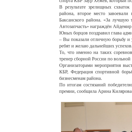
спорта КБР Заур Хежев, который п
В результате зрелищных схваток
района, второе место завоевали
Баксанского района. «За лучшую 
Автозапчасть» награждён Айдемир 
Юных борцов поздравил глава адми
– Вы показали отличную борьбу и 
ребят и желаю дальнейших успехов
То, что именно на таких соревно
тренер сборной России по вольной
Организаторами мероприятия выст
КБР, Федерация спортивной борь
бизнесменам района.
По итогам состязаний победител
премии, сообщила Арина Килярова 