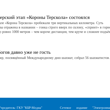
ерский этап «Короны Терскола» состоялся
але «Корона Терскола» пробежали три вертикальных километра. Суть
ы отражена в названии – гонка строго вверх по склону, «спринт» в гор
р ровно 1000 метров – чем короче дистанция, тем круче и сложнее подъё
огов давно уже не гость
ир, посвящённый Международному дню шахмат, собрал 56 шахматистов
Учредитель: ГКУ "КБР-Медиа"
Сетевое издание "Электронна