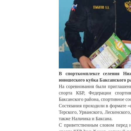
В спорткомплексе селения Ни
юношеского кубка Баксанского ра
На соревнования были приглашены
спорта КБР, Федерации спорти
Баксанского района, спортивное со
Состязания проходили в формате «
Терского, Урванского, Лескенского
также Нальчика и Баксана.
С приветственным словом перед н