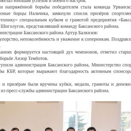
ожелал юношам успехов и боевого настроя.
 и напряжённой борьбы победителем стала команда Урванск
 юные борцы Нальчика, замкнули список призёров спортсм
технику» специальным кубком и грамотой предприятия «Бакс
Шиголугов, представлявший команду Баксанского района.
нистрации Баксанского района Артур Балкизов:
упорство, непоколебимость и уважение к соперникам. Поздрав
.
ваниях формируется настоящий дух чемпионов, отметил стар
 борьбе Анзор Темботов.
упили администрация Баксанского района, Министерство спо
бы КБР, которые выражают благодарность активным спонсор
ю и призёрам были вручены кубки, медали, грамоты и денеж
из пресс-службы администрации Баксанского района.