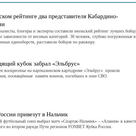
ском рейтинге два представителя Кабардино-
ии
листы, блогеры и эксперты составили июльский рейтинг лучших бойц
е зависимости от весовых категорий. 30 человек, глубоко погруженные в
нных единоборств, расставили бойцов по ранжиру.
дящий кубок забрал «Эльбрус»
е воскресенье на нарткалинском картодроме «Эльбрус» прошли
ния, посвящённые памяти воинов, погибших в зоне СВО.
России привезут в Нальчик
й футбольный союз выбрал матч «Спартак-Нальчик» – «Алания» в качест
ого во втором раунде Пути регионов FONBET Кубка России.