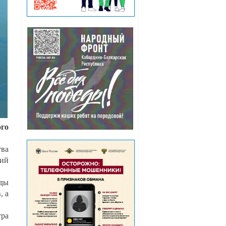
го
тва
ий
нды
, а
тра