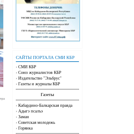
САЙТЫ ПОРТАЛА СМИ КБР
СМИ КБР
Союз журналистов КБР
Издательство "Эльбрус"
Газеты и журналы КБР
Газеты
тра
Кабардино-Балкарская правда
Адыгэ псалъэ
Заман
Советская молодежь
Горянка