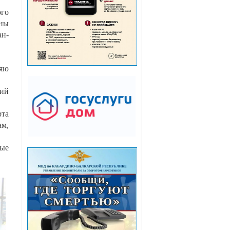
ого
ены
ан-
ляю
ший
рта
ам,
ные