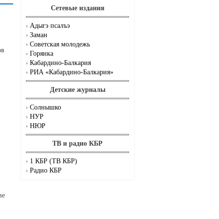
Сетевые издания
Адыгэ псалъэ
Заман
Советская молодежь
ов
Горянка
Кабардино-Балкария
РИА «Кабардино-Балкария»
Детские журналы
Солнышко
НУР
НЮР
ТВ и радио КБР
1 КБР (ТВ КБР)
Радио КБР
ве