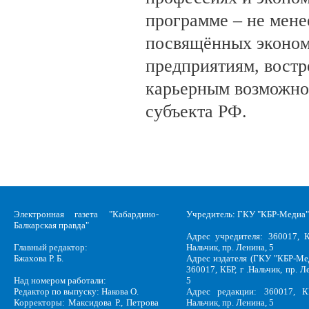
программе – не мене
посвящённых эконом
предприятиям, вост
карьерным возможно
субъекта РФ.
Электронная газета "Кабардино-
Учредитель: ГКУ "КБР-Медиа"
Балкарская правда"
Адрес учредителя: 360017, К
Главный редактор:
Нальчик, пр. Ленина, 5
Бжахова Р. Б.
Адрес издателя (ГКУ "КБР-Ме
360017, КБР, г .Нальчик, пр. Л
Над номером работали:
5
Редактор по выпуску: Накова О.
Адрес редакции: 360017, КБ
Корректоры: Максидова Р., Петрова
Нальчик, пр. Ленина, 5