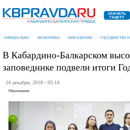
Пе
ос
Электронная газета "Кабардино-
со
Балкарская правда"
ОФИЦИАЛЬНО
ЭКОНОМИКА
ОБРАЗОВАНИЕ
ГОД ЕДИНСТВА 
Главное меню
В Кабардино-Балкарском выс
заповеднике подвели итоги Го
24 декабря, 2018 - 05:14
Образование