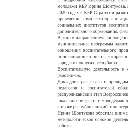
молодёжи КБР Ирина Шонтукова. П
2020 годах в КБР Стратегии разви
проведение комплекса организац
социальных институтов воспитан
дополнительного образования, физи
Важным направлением воплощения
муниципальные программы развити
обновления воспитательного проц
инновационного опыта, которые в
городских округах республики.
Воспитательную деятельность в 
работников.
Докладчик рассказала о проводи
педагогов и воспитателей обра
республиканский этап Всероссийск
школьного возраста и молодёжью д
а также республиканский этап всер
Ирина Шонтукова обратила внима
методологической основой деятел
работы.