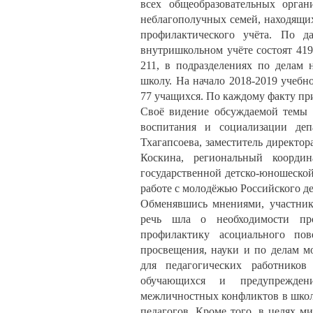
всех общеобразовательных орга
неблагополучных семей, находящих
профилактического учёта. По д
внутришкольном учёте состоят 419
211, в подразделениях по делам 
школу. На начало 2018-2019 учеб
77 учащихся. По каждому факту п
Своё видение обсуждаемой темы т
воспитания и социализации деп
Тхагапсоева, заместитель директо
Коскина, региональный координ
государственной детско-юношеско
работе с молодёжью Российского д
Обменявшись мнениями, участники
речь шла о необходимости про
профилактику асоциального по
просвещения, науки и по делам м
для педагогических работников
обучающихся и предупрежден
межличностных конфликтов в школ
педагогов. Кроме того, в целях 