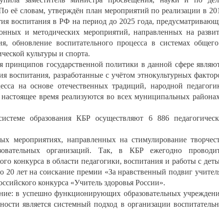
о её словам, утверждён план мероприятий по реализации в 20
тия воспитания в РФ на период до 2025 года, предусматриваю
ионных и методических мероприятий, направленных на разви
ия, обновление воспитательного процесса в системах общег
ческой культуры и спорта.
 принципов государственной политики в данной сфере являю
я воспитания, разработанные с учётом этнокультурных фактор
есса на основе отечественных традиций, народной педагоги
 настоящее время реализуются во всех муниципальных района
системе образования КБР осуществляют 6 886 педагогичес
мых мероприятиях, направленных на стимулирование творчес
зовательных организаций. Так, в КБР ежегодно проводи
ого конкурса в области педагогики, воспитания и работы с дет
о 20 лет на соискание премии «За нравственный подвиг учител
оссийского конкурса «Учитель здоровья России».
ние: в успешно функционирующих образовательных учрежден
ьности является системный подход в организации воспитатель