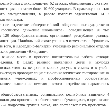
 республики функционируют 62 детских объединения с охватом
анизация с охватом более 10 600 учащихся. В практику воспита
ого самоуправления, в работе которых задействован 14 
ель министра.
льное отделение общероссийской общественно-государствен
«Российское движение школьников», объединяющее 20 ты
ь 120 общеобразовательных организаций республики реализ
ганизации. Наибольший охват учащихся отмечается в Урванско
оме того, в Кабардино-Балкарии учреждено региональное отделе
еского движения «Юнармия».
 важное место в процессе воспитательной работы отводи
оведения. В целях раннего выявления детей и молодёж
сихоактивных веществ в местах досуга, в семьях и в учеб
ежегодно проводит социально-психологическое тестирование л
ельных учреждениях и профессиональных образовательн
раннее выявление немедицинского потребления наркотичес
общеобразовательных организациях республики выявлено 
тавило два процента от общего числа обучающихся, в организац
224 подростка группы риска, что составляет пять процентов.