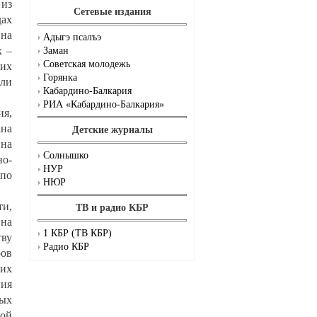
 из
Сетевые издания
дах
 на
Адыгэ псалъэ
х –
Заман
Советская молодежь
щих
Горянка
или
Кабардино-Балкария
РИА «Кабардино-Балкария»
ия,
ана
Детские журналы
нна
Солнышко
но-
НУР
 по
НЮР
ти,
ТВ и радио КБР
на
1 КБР (ТВ КБР)
ву
Радио КБР
ров
них
ия
ных
бой