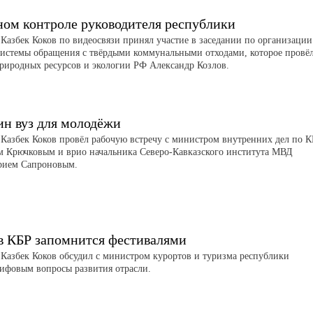
ном контроле руководителя республики
 Казбек Коков по видеосвязи принял участие в заседании по организации
системы обращения с твёрдыми коммунальными отходами, которое провё
риродных ресурсов и экологии РФ Александр Козлов.
ин вуз для молодёжи
 Казбек Коков провёл рабочую встречу с министром внутренних дел по 
м Крючковым и врио начальника Северо-Кавказского института МВД
рием Сапроновым.
в КБР запомнится фестивалями
 Казбек Коков обсудил с министром курортов и туризма республики
ифовым вопросы развития отрасли.