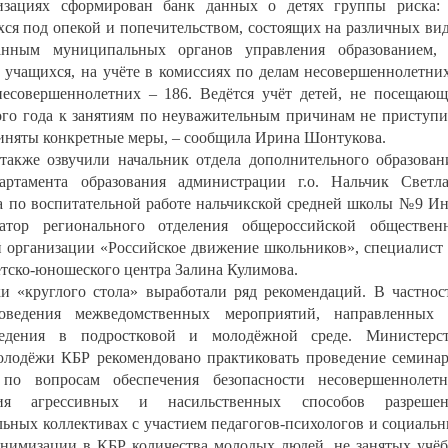
низациях сформирован банк данных о детях группы риска:
ся под опекой и попечительством, состоящих на различных ви
анным муниципальных органов управления образованием,
 учащихся, на учёте в комиссиях по делам несовершеннолетни
несовершеннолетних – 186. Ведётся учёт детей, не посещаю
ного года к занятиям по неуважительным причинам не приступ
риняты конкретные меры, – сообщила Ирина Шонтукова.
акже озвучили начальник отдела дополнительного образован
артамента образования администрации г.о. Нальчик Светл
ра по воспитательной работе нальчикской средней школы №9 И
атор регионального отделения общероссийской обществен
й организации «Российское движение школьников», специалист
етско-юношеского центра Залина Кулимова.
 «круглого стола» выработали ряд рекомендаций. В частнос
ведения межведомственных мероприятий, направленных 
ведения в подростковой и молодёжной среде. Министерст
олодёжи КБР рекомендовано практиковать проведение семина
 по вопросам обеспечения безопасности несовершеннолет
ия агрессивных и насильственных способов разрешен
ьных коллективах с участием педагогов-психологов и социаль
минимизации в КБР количества молодых людей, не занятых учё