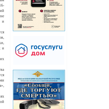
16-
щий
тие
о и
тся
ов,
ки,
х и
ких
тва
тся
ьми
я»,
иях
ной