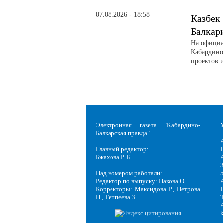
07.08.2026 - 18:58
Казбек
Балкар
На официа
Кабардино
проектов 
Электронная газета "Кабардино-
Балкарская правда"
Главный редактор:
Н
Бжахова Р. Б.
3
Над номером работали:
Редактор по выпуску: Накова О.
Корректоры: Максидова Р., Петрова
Н
Н., Теппеева З.