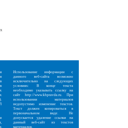
ых
я
Использование информации с
я
данного веб-сайта возможно
в
исключительно на следующих
в
условиях: В конце текста
х
необходимо указывать ссылку на
х
сайт http://www.kbpravda.ru. При
.
использовании материалов
Л
недопустимо изменение текстов.
Текст должен копироваться в
первоначальном виде. Не
и
допускается удаление ссылки на
,
данный веб-сайт из текстов
х
материалов.