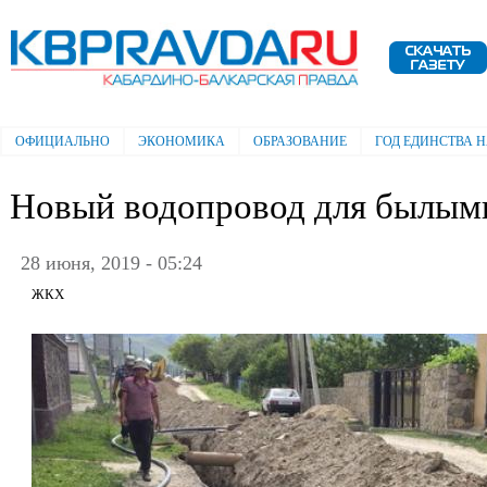
Пе
ос
Электронная газета "Кабардино-
со
Балкарская правда"
ОФИЦИАЛЬНО
ЭКОНОМИКА
ОБРАЗОВАНИЕ
ГОД ЕДИНСТВА 
Главное меню
Новый водопровод для былым
28 июня, 2019 - 05:24
ЖКХ