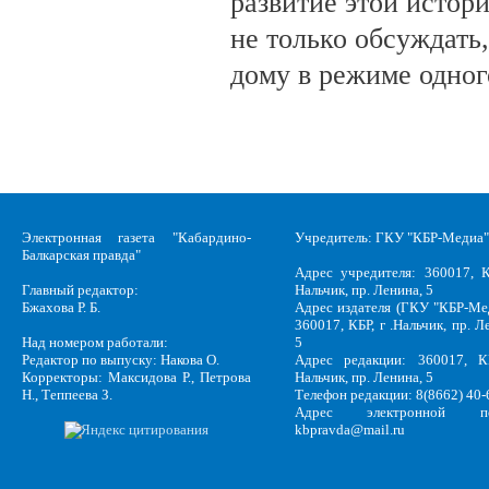
развитие этой истор
не только обсуждать
дому в режиме одног
Электронная газета "Кабардино-
Учредитель: ГКУ "КБР-Медиа"
Балкарская правда"
Адрес учредителя: 360017, К
Главный редактор:
Нальчик, пр. Ленина, 5
Бжахова Р. Б.
Адрес издателя (ГКУ "КБР-Ме
360017, КБР, г .Нальчик, пр. Л
Над номером работали:
5
Редактор по выпуску: Накова О.
Адрес редакции: 360017, КБ
Корректоры: Максидова Р., Петрова
Нальчик, пр. Ленина, 5
Н., Теппеева З.
Телефон редакции: 8(8662) 40-
Адрес электронной по
kbpravda@mail.ru