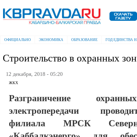
Пе
ос
Электронная газета "Кабардино-
со
Балкарская правда"
ОФИЦИАЛЬНО
ЭКОНОМИКА
ОБРАЗОВАНИЕ
ГОД ЕДИНСТВА 
Главное меню
Строительство в охранных зо
12 декабря, 2018 - 05:20
ЖКХ
Разграничение охра
электропередачи провод
филиала МРСК Север
«Каббалкэнерго» для обес