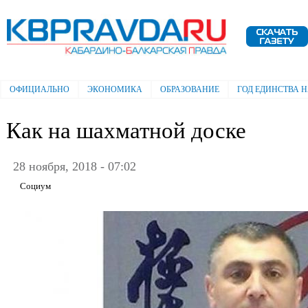
Пе
ос
Электронная газета "Кабардино-
со
Балкарская правда"
ОФИЦИАЛЬНО
ЭКОНОМИКА
ОБРАЗОВАНИЕ
ГОД ЕДИНСТВА 
Главное меню
Как на шахматной доске
28 ноября, 2018 - 07:02
Социум