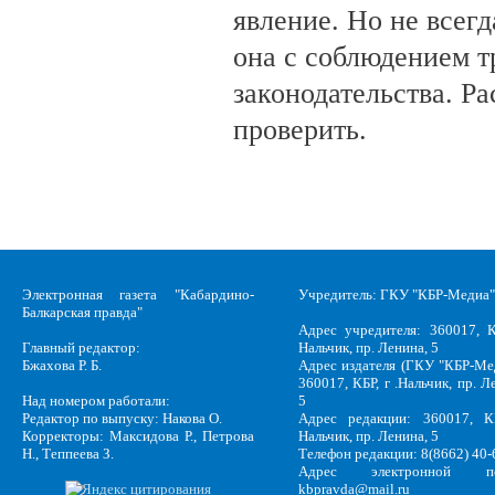
явление. Но не всег
она с соблюдением т
законодательства. Ра
проверить.
Электронная газета "Кабардино-
Учредитель: ГКУ "КБР-Медиа"
Балкарская правда"
Адрес учредителя: 360017, К
Главный редактор:
Нальчик, пр. Ленина, 5
Бжахова Р. Б.
Адрес издателя (ГКУ "КБР-Ме
360017, КБР, г .Нальчик, пр. Л
Над номером работали:
5
Редактор по выпуску: Накова О.
Адрес редакции: 360017, КБ
Корректоры: Максидова Р., Петрова
Нальчик, пр. Ленина, 5
Н., Теппеева З.
Телефон редакции: 8(8662) 40-
Адрес электронной по
kbpravda@mail.ru