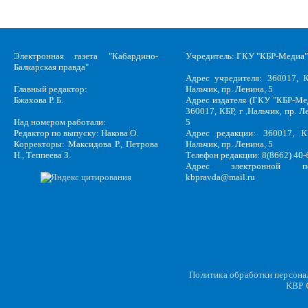
Электронная газета "Кабардино-
Учредитель: ГКУ "КБР-Медиа"
Балкарская правда"
Адрес учредителя: 360017, К
Главный редактор:
Нальчик, пр. Ленина, 5
Бжахова Р. Б.
Адрес издателя (ГКУ "КБР-Ме
360017, КБР, г .Нальчик, пр. Л
Над номером работали:
5
Редактор по выпуску: Накова О.
Адрес редакции: 360017, КБ
Корректоры: Максидова Р., Петрова
Нальчик, пр. Ленина, 5
Н., Теппеева З.
Телефон редакции: 8(8662) 40-
Адрес электронной по
kbpravda@mail.ru
Политика обработки персон
KBP
C