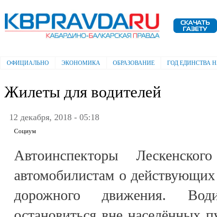
Пе
ос
Электронная газета "Кабардино-
со
Балкарская правда"
ОФИЦИАЛЬНО
ЭКОНОМИКА
ОБРАЗОВАНИЕ
ГОД ЕДИНСТВА 
Главное меню
Жилеты для водителей
12 декабря, 2018 - 05:18
Социум
Автоинспекторы Лескенског
автомобилистам о действующих
дорожного движения. Води
остановиться вне населённых п