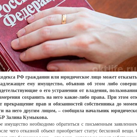
 кодекса РФ гражданин или юридическое лицо может отказат
надлежащее ему имущество, объявив об этом либо совер
идетельствующие о его устранении от владения, пользовани
мерения сохранить на него какие-либо права. При этом от
ёт прекращение прав и обязанностей собственника до моме
ти на него другим лицом, – сообщила начальник юридическ
КБР Залина Кумыкова.
ое имущество необходимо обратиться с письменным заявление
сле чего отказной объект приобретает статус бесхозной вещи. 