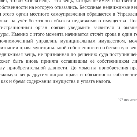
ет, что бесхозная вещь – это вещь, которая не имеет собственни
 собственности на которую отказались. Бесхозные недвижимые в
я этого орган местного самоуправления обращается в Управле
новке на учёт бесхозного объекта недвижимого имущества. По
егистрационный орган обязан уведомить заявителя и бывш
уры. Именно с этого момента начинается отсчёт срока в один г
уполномоченный управлять муниципальным имуществом, мо
признании права муниципальной собственности на бесхозную вещ
 недвижимая вещь, не признанная по решению суда поступивше
может быть вновь принята оставившим её собственником л
илу приобретательной давности. До момента приобретения пр
вижимую вещь другим лицом права и обязанности собственн
 как и бремя содержания имущества и уплата налога.
467 просмот