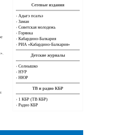
Сетевые издания
Адыгэ псалъэ
Заман
Советская молодежь
Горянка
ое
Кабардино-Балкария
РИА «Кабардино-Балкария»
».
Детские журналы
Солнышко
НУР
НЮР
.
ТВ и радио КБР
и
1 КБР (ТВ КБР)
Радио КБР