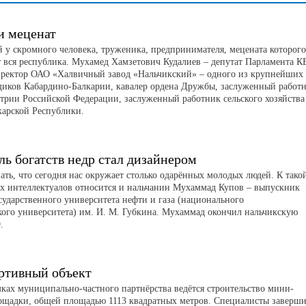
и меценат
 у скромного человека, труженика, предпринимателя, мецената которого
т вся республика. Мухамед Хамзетович Кудалиев – депутат Парламента КБ
иректор ОАО «Халвичный завод «Нальчикский» – одного из крупнейших
щиков Кабардино-Балкарии, кавалер ордена Дружбы, заслуженный работ
рии Российской Федерации, заслуженный работник сельского хозяйства
карской Республики.
ль богатств недр стал дизайнером
ать, что сегодня нас окружает столько одарённых молодых людей. К тако
х интеллектуалов относится и нальчанин Мухаммад Купов – выпускник
сударственного университета нефти и газа (национального
кого университета) им. И. М. Губкина. Мухаммад окончил нальчикскую
.
ртивный объект
мках муниципально-частного партнёрства ведётся строительство мини-
ощадки, общей площадью 1113 квадратных метров. Специалисты заверш