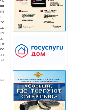
ка,
ещи
ние
сле
его
од,
жет
ь.
й в
ибо
ава
ика
ров