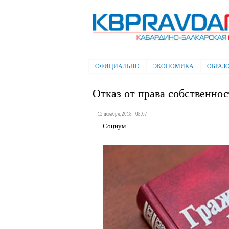
Электронная газета "Кабардино-
Балкарская правда"
ОФИЦИАЛЬНО
ЭКОНОМИКА
ОБРАЗ
Главное меню
Отказ от права собственнос
12 декабря, 2018 - 05:07
Социум