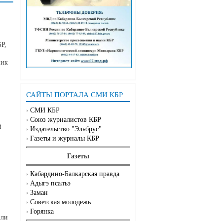
Р,
ник
САЙТЫ ПОРТАЛА СМИ КБР
СМИ КБР
Союз журналистов КБР
й
Издательство "Эльбрус"
Газеты и журналы КБР
Газеты
Кабардино-Балкарская правда
Адыгэ псалъэ
Заман
Советская молодежь
Горянка
или