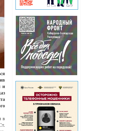
ься
шив
я и
каз
нта
ого
м в
Ст.