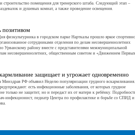
 и строительство помещения для тренерского штаба. Следующий этап –
раздевалок и душевых комнат, а также проведение освещения.
ь позитивом
ня физкультурника в городском парке Нарткалы прошло яркое спортивн
рганизованное сотрудниками отделения по делам несовершеннолетних
о Урванскому району вместе с представителями межмуниципальной
елам несовершеннолетних, общественным советом и «Движением Первых
скармливание защищает и угрожает одновременно
та Минздрав РФ объявил Неделю популяризации грудного вскармливания
редупреждают: есть инфекционные заболевания, от которых грудное
не только не защитит, но и передаст их от матери к ребёнку. Подробност
рач-инфекционист, педиатр Центра по профилактике и борьбе со СПИД и
ва.