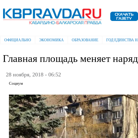
Пе
ос
Электронная газета "Кабардино-
со
Балкарская правда"
ОФИЦИАЛЬНО
ЭКОНОМИКА
ОБРАЗОВАНИЕ
ГОД ЕДИНСТВА 
Главное меню
Главная площадь меняет наряд
28 ноября, 2018 - 06:52
Социум