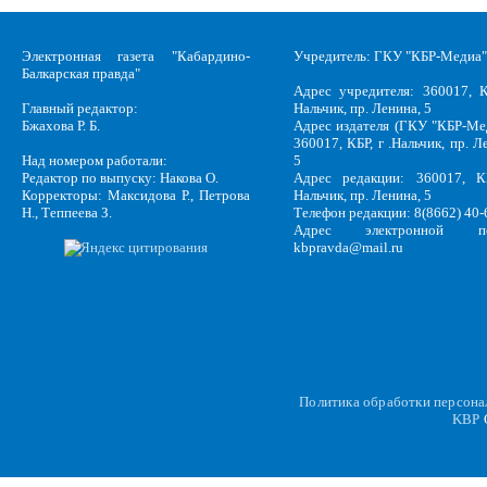
Электронная газета "Кабардино-
Учредитель: ГКУ "КБР-Медиа"
Балкарская правда"
Адрес учредителя: 360017, К
Главный редактор:
Нальчик, пр. Ленина, 5
Бжахова Р. Б.
Адрес издателя (ГКУ "КБР-Ме
360017, КБР, г .Нальчик, пр. Л
Над номером работали:
5
Редактор по выпуску: Накова О.
Адрес редакции: 360017, КБ
Корректоры: Максидова Р., Петрова
Нальчик, пр. Ленина, 5
Н., Теппеева З.
Телефон редакции: 8(8662) 40-
Адрес электронной по
kbpravda@mail.ru
Политика обработки персон
KBP
C