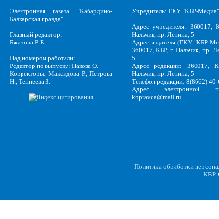
Электронная газета "Кабардино-
Учредитель: ГКУ "КБР-Медиа"
Балкарская правда"
Адрес учредителя: 360017, К
Главный редактор:
Нальчик, пр. Ленина, 5
Бжахова Р. Б.
Адрес издателя (ГКУ "КБР-Ме
360017, КБР, г .Нальчик, пр. Л
Над номером работали:
5
Редактор по выпуску: Накова О.
Адрес редакции: 360017, КБ
Корректоры: Максидова Р., Петрова
Нальчик, пр. Ленина, 5
Н., Теппеева З.
Телефон редакции: 8(8662) 40-
Адрес электронной по
kbpravda@mail.ru
Политика обработки персон
KBP
C