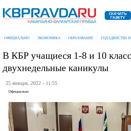
Пе
ос
Электронная газета "Кабардино-
со
Балкарская правда"
ОФИЦИАЛЬНО
ЭКОНОМИКА
ОБРАЗОВАНИЕ
ГОД ЕДИНСТВА 
Главное меню
В КБР учащиеся 1-8 и 10 клас
двухнедельные каникулы
25 января, 2022 - 11:55
Официально