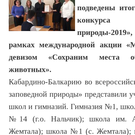
подведены итог
конкурса 
природы-2019»
рамках международной акции «М
девизом «Сохраним места о
животных».
Кабардино-Балкарию во всероссийс
заповедной природы» представили у
школ и гимназий. Гимназия №1, шко
№14 (г.о. Нальчик); школа им. А
Жемтала); школа №1 (с. Жемтала); 