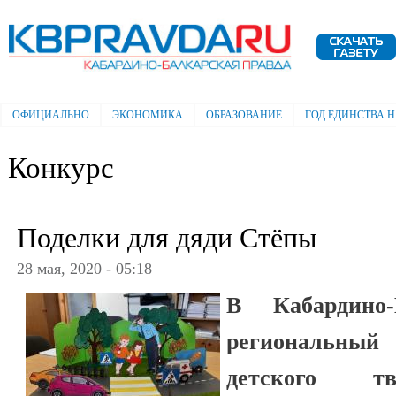
Пе
ос
Электронная газета "Кабардино-
со
Балкарская правда"
ОФИЦИАЛЬНО
ЭКОНОМИКА
ОБРАЗОВАНИЕ
ГОД ЕДИНСТВА 
Главное меню
Конкурс
Поделки для дяди Стёпы
28 мая, 2020 - 05:18
В Кабардино-
региональный
детского тв