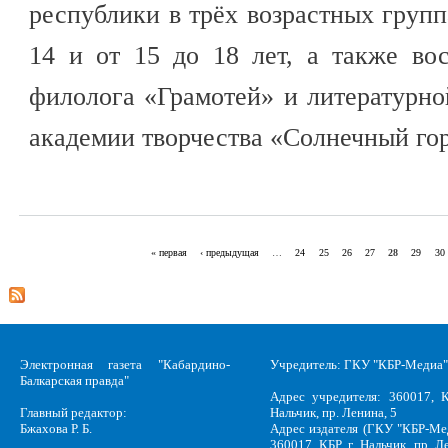
республики в трёх возрастных группа
14 и от 15 до 18 лет, а также в
филолога «Грамотей» и литературно
академии творчества «Солнечный го
« первая
‹ предыдущая
…
24
25
26
27
28
29
30
Страницы
Электронная газета "Кабардино-
Учредитель: ГКУ "КБР-Медиа"
Балкарская правда"
Адрес учредителя: 360017, К
Главный редактор:
Нальчик, пр. Ленина, 5
Бжахова Р. Б.
Адрес издателя (ГКУ "КБР-Ме
360017, КБР, г .Нальчик, пр. Л