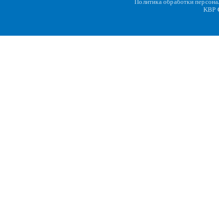
Политика обработки персон
KBP
C