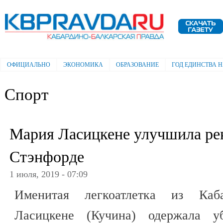
Пе
ос
Электронная газета "Кабардино-
со
Балкарская правда"
ОФИЦИАЛЬНО
ЭКОНОМИКА
ОБРАЗОВАНИЕ
ГОД ЕДИНСТВА 
Главное меню
Спорт
Мария Ласицкене улучшила рек
Стэнфорде
1 июля, 2019 - 07:09
Именитая легкоатлетка из Каб
Ласицкене (Кучина) одержала у