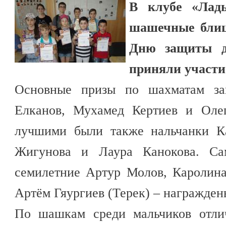
В клубе «Лад
шашечные блиц
Дню защиты де
приняли участи
Основные призы по шахматам зав
Елканов, Мухамед Кертиев и Олег
лучшими были также нальчанки К
Жигунова и Лаура Канокова. С
семилетние Артур Молов, Каролина
Артём Гяургиев (Терек) – награжде
По шашкам среди мальчиков отлич