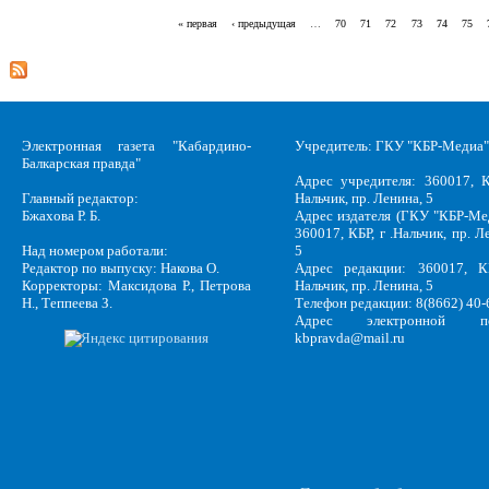
« первая
‹ предыдущая
…
70
71
72
73
74
75
Страницы
Электронная газета "Кабардино-
Учредитель: ГКУ "КБР-Медиа"
Балкарская правда"
Адрес учредителя: 360017, К
Главный редактор:
Нальчик, пр. Ленина, 5
Бжахова Р. Б.
Адрес издателя (ГКУ "КБР-Ме
360017, КБР, г .Нальчик, пр. Л
Над номером работали:
5
Редактор по выпуску: Накова О.
Адрес редакции: 360017, КБ
Корректоры: Максидова Р., Петрова
Нальчик, пр. Ленина, 5
Н., Теппеева З.
Телефон редакции: 8(8662) 40-
Адрес электронной по
kbpravda@mail.ru