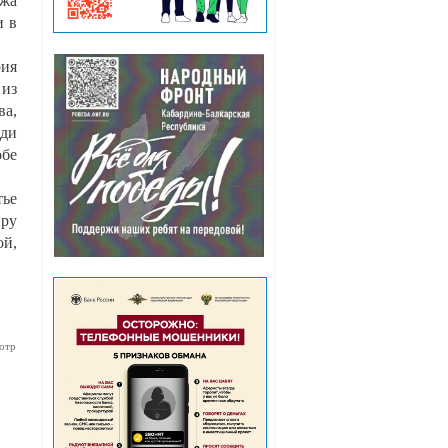
джа
и в
рия
 из
ва,
Жди
обе
тье
иру
ой,
отр