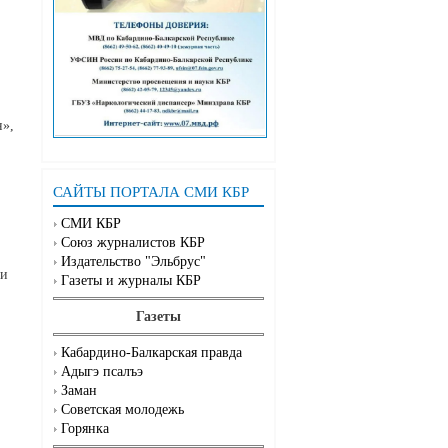
н»,
САЙТЫ ПОРТАЛА СМИ КБР
СМИ КБР
Союз журналистов КБР
Издательство "Эльбрус"
ги
Газеты и журналы КБР
Газеты
Кабардино-Балкарская правда
Адыгэ псалъэ
Заман
Советская молодежь
Горянка