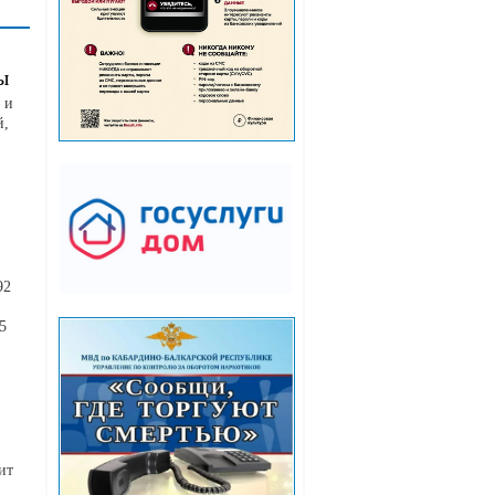
ы
 и
й,
92
5
ит