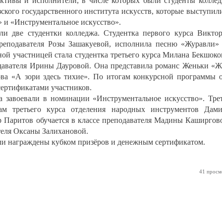
ективы и исполнители, в числе которых были студенты колле
зского государственного института искусств, которые выступил
 и «Инструментальное искусство».
и две студентки колледжа. Студентка первого курса Викто
преподавателя Розы Зашакуевой, исполнила песню «Журавли»
ной участницей стала студентка третьего курса Милана Бекшоко
подавателя Ирины Дауровой. Она представила романс Женьки «
ва «А зори здесь тихие». По итогам конкурсной программы 
ертификатами участников.
а завоевали в номинации «Инструментальное искусство». Тре
ам третьего курса отделения народных инструментов Дам
р Паритов обучается в классе преподавателя Мадины Каширгов
теля Оксаны Залихановой.
ли награждены кубком призёров и денежным сертификатом.
41 просм