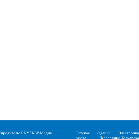
Учредитель: ГКУ "КБР-Медиа"
Сетевое издание "Электронна
газета "Кабардино-Балкарска