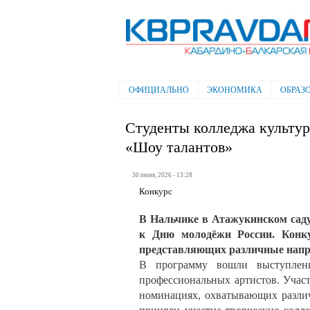
Электронная газета "Кабардино-
Балкарская правда"
ОФИЦИАЛЬНО
ЭКОНОМИКА
ОБРАЗ
Главное меню
Студенты колледжа культу
«Шоу талантов»
30 июня, 2026 - 13:28
Конкурс
В Нальчике в Атажукинском саду
к Дню молодёжи России. Конку
представляющих различные напр
В программу вошли выступлени
профессиональных артистов. Учас
номинациях, охватывающих различ