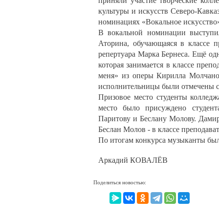
приняли участие творческие колл
культуры и искусств Северо-Кавка
номинациях «Вокальное искусство»
В вокальной номинации выступил
Аторина, обучающаяся в классе 
репертуара Марка Бернеса. Ещё од
которая занимается в классе пре
меня» из оперы Кирилла Молчано
исполнительницы были отмечены с
Призовое место студенты колледж
место было присуждено студент
Паритову и Беслану Молову. Дами
Беслан Молов - в классе преподава
По итогам конкурса музыканты бы
Аркадий КОВАЛЁВ
Поделиться новостью: