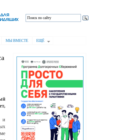
МЫ ВМЕСТЕ
ЕЩЁ
са
ный
т,
 и
ных
мме