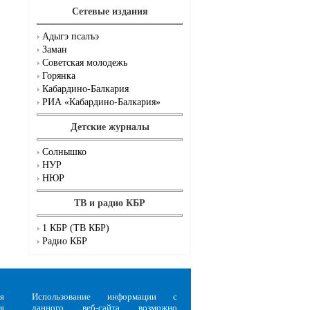
Сетевые издания
Адыгэ псалъэ
Заман
Советская молодежь
Горянка
Кабардино-Балкария
РИА «Кабардино-Балкария»
Детские журналы
Солнышко
НУР
НЮР
ТВ и радио КБР
1 КБР (ТВ КБР)
Радио КБР
я
Использование информации с
я
данного веб-сайта возможно