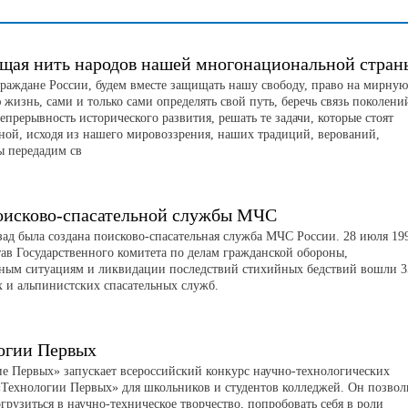
щая нить народов нашей многонациональной стран
граждане России, будем вместе защищать нашу свободу, право на мирную
жизнь, сами и только сами определять свой путь, беречь связь поколени
непрерывность исторического развития, решать те задачи, которые стоят
аной, исходя из нашего мировоззрения, наших традиций, верований,
ы передадим св
оисково-спасательной службы МЧС
азад была создана поисково-спасательная служба МЧС России. 28 июля 19
тав Государственного комитета по делам гражданской обороны,
ным ситуациям и ликвидации последствий стихийных бедствий вошли 3
х и альпинистских спасательных служб.
огии Первых
 Первых» запускает всероссийский конкурс научно-технологических
«Технологии Первых» для школьников и студентов колледжей. Он позвол
грузиться в научно-техническое творчество, попробовать себя в роли