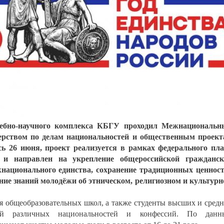
чебно-научного комплекса КБГУ проходил Межнациональн
ерством по делам национальностей и общественным проек
ь 26 июня, проект реализуется в рамках федерального пл
 и направлен на укрепление общероссийской гражданск
жнационального единства, сохранение традиционных ценнос
ние знаний молодёжи об этническом, религиозном и культур
я общеобразовательных школ, а также студенты высших и сред
ий различных национальностей и конфессий. По данн