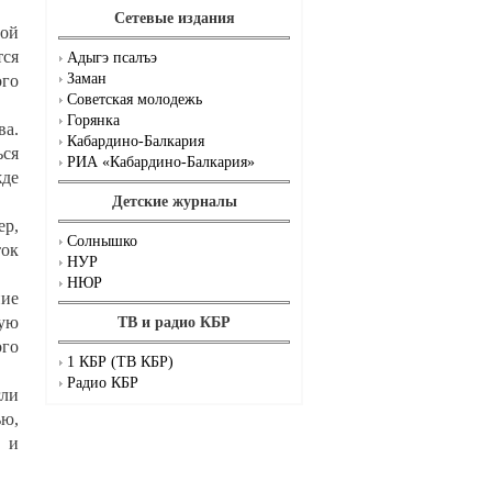
Сетевые издания
ной
тся
Адыгэ псалъэ
Заман
ого
Советская молодежь
Горянка
ва.
Кабардино-Балкария
ься
РИА «Кабардино-Балкария»
жде
Детские журналы
ер,
Солнышко
ток
НУР
НЮР
ние
ную
ТВ и радио КБР
ого
1 КБР (ТВ КБР)
Радио КБР
гли
ю,
е и