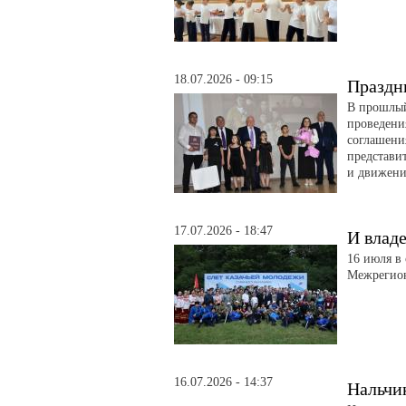
18.07.2026 - 09:15
Праздн
В прошлый
проведени
соглашени
представи
и движени
17.07.2026 - 18:47
И влад
16 июля в
Межрегион
16.07.2026 - 14:37
Нальчик