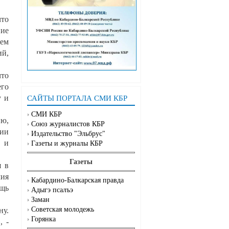
что
ние
ием
й,
то
его
у и
САЙТЫ ПОРТАЛА СМИ КБР
СМИ КБР
ию,
Союз журналистов КБР
нии
Издательство "Эльбрус"
, и
Газеты и журналы КБР
Газеты
я в
чия
Кабардино-Балкарская правда
ощь
Адыгэ псалъэ
Заман
Советская молодежь
ну.
Горянка
, -