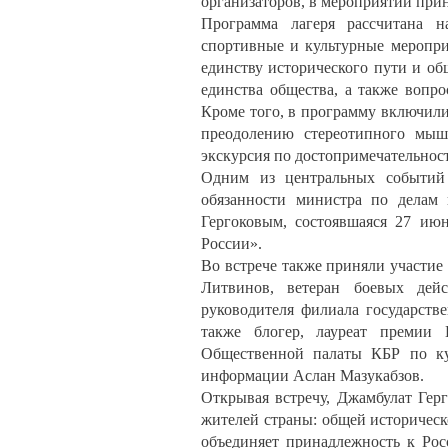
организаторов, в мероприятии прин
Программа лагеря рассчитана на
спортивные и культурные меропр
единству исторического пути и об
единства общества, а также вопр
Кроме того, в программу включили
преодолению стереотипного мыш
экскурсия по достопримечательнос
Одним из центральных событий 
обязанности министра по делам
Гергоковым, состоявшаяся 27 ию
России».
Во встрече также приняли участие
Литвинов, ветеран боевых дейс
руководителя филиала государств
также блогер, лауреат премии
Общественной палаты КБР по кул
информации Аслан Мазукабзов.
Открывая встречу, Джамбулат Гер
жителей страны: общей историческо
объединяет принадлежность к Рос