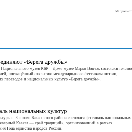
58 просмот
ъединяют «Берега дружбы»
 Национального музея КБР – Доме-музее Марко Вовчок состоялся телемо
сией, посвящённый открытию международного фестиваля поэзии,
их переводов и национальных культур «Берега дружбы».
аль национальных культур
льтуры с. Заюково Баксанского района состоялся фестиваль национальных
Северный Кавказ — край традиций», организованный в рамках
ния Года единства народов России.