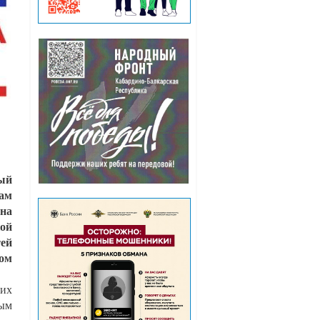
ый
там
ана
ой
тей
ном
них
ым