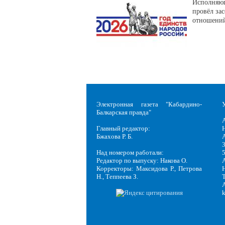
Исполняющ
провёл за
отношений
Электронная газета "Кабардино-
Балкарская правда"
Главный редактор:
Н
Бжахова Р. Б.
3
Над номером работали:
Редактор по выпуску: Накова О.
Корректоры: Максидова Р., Петрова
Н
Н., Теппеева З.