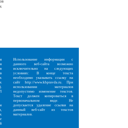
ов
х
я
Использование информации с
я
данного веб-сайта возможно
в
исключительно на следующих
в
условиях: В конце текста
х
необходимо указывать ссылку на
х
сайт http://www.kbpravda.ru. При
.
использовании материалов
Л
недопустимо изменение текстов.
Текст должен копироваться в
первоначальном виде. Не
и
допускается удаление ссылки на
,
данный веб-сайт из текстов
х
материалов.
е
й