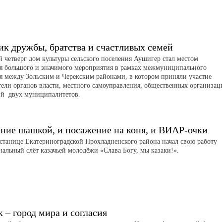
ик дружбы, братства и счастливых семей
 четверг дом культуры сельского поселения Аушигер стал местом
я большого и значимого мероприятия в рамках межмуниципального
я между Зольским и Черекским районами, в котором приняли участие
тели органов власти, местного самоуправления, общественных организац
й двух муниципалитетов.
ение шашкой, и посажение на коня, и ВИАР-очки
 станице Екатериноградской Прохладненского района начал свою работу
альный слёт казачьей молодёжи «Слава Богу, мы казаки!».
 – город мира и согласия