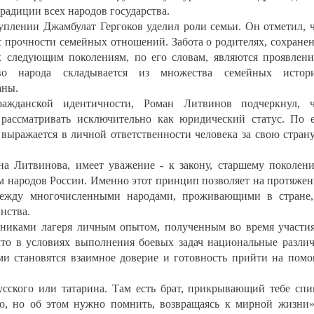
радиции всех народов государства.
уплении Джамбулат Гергоков уделил роли семьи. Он отметил, 
 с прочности семейных отношений. Забота о родителях, сохране
х следующим поколениям, по его словам, являются проявлен
тво народа складывается из множества семейных истори
аны.
ажданской идентичности, Роман Литвинов подчеркнул, ч
 рассматривать исключительно как юридический статус. По 
выражается в личной ответственности человека за свою стран
на Литвинова, имеет уважение - к закону, старшему поколен
кам народов России. Именно этот принцип позволяет на протяже
 между многочисленными народами, проживающими в стране
нства.
тниками лагеря личным опытом, полученным во время участи
 что в условиях выполнения боевых задач национальные разли
ыми становятся взаимное доверие и готовность прийти на пом
усского или татарина. Там есть брат, прикрывающий тебе спи
о, но об этом нужно помнить, возвращаясь к мирной жизни»