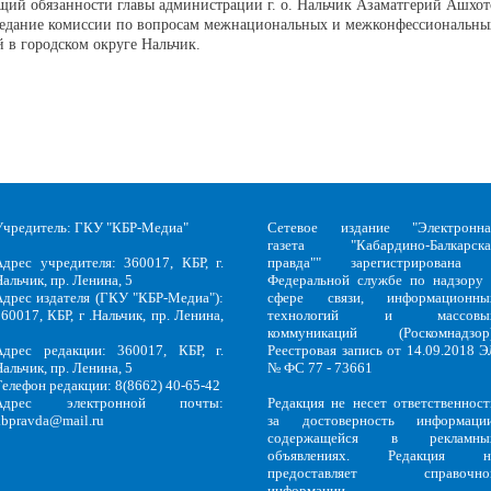
ий обязанности главы администрации г. о. Нальчик Азаматгерий Ашхот
седание комиссии по вопросам межнациональных и межконфессиональны
 в городском округе Нальчик.
Учредитель: ГКУ "КБР-Медиа"
Сетевое издание "Электронна
газета "Кабардино-Балкарска
Адрес учредителя: 360017, КБР, г.
правда"" зарегистрирована 
альчик, пр. Ленина, 5
Федеральной службе по надзору 
Адрес издателя (ГКУ "КБР-Медиа"):
сфере связи, информационны
60017, КБР, г .Нальчик, пр. Ленина,
технологий и массовы
5
коммуникаций (Роскомнадзор)
Адрес редакции: 360017, КБР, г.
Реестровая запись от 14.09.2018 Э
альчик, пр. Ленина, 5
№ ФС 77 - 73661
Телефон редакции: 8(8662) 40-65-42
Адрес электронной почты:
Редакция не несет ответственност
kbpravda@mail.ru
за достоверность информации
содержащейся в рекламны
объявлениях. Редакция н
предоставляет справочно
информации