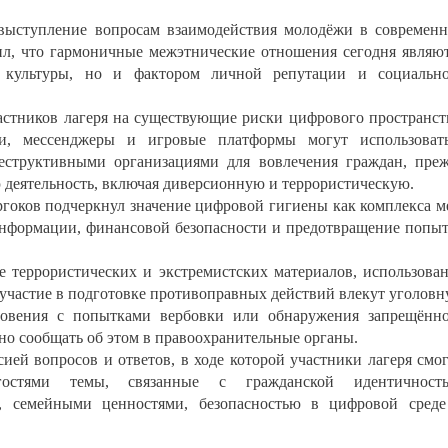
 выступление вопросам взаимодействия молодёжи в современ
л, что гармоничные межэтнические отношения сегодня являю
 культуры, но и фактором личной репутации и социальн
астников лагеря на существующие риски цифрового пространст
и, мессенджеры и игровые платформы могут использоват
структивными организациями для вовлечения граждан, пре
 деятельность, включая диверсионную и террористическую.
ргоков подчеркнул значение цифровой гигиены как комплекса м
нформации, финансовой безопасности и предотвращение попы
е террористических и экстремистских материалов, использова
 участие в подготовке противоправных действий влекут уголов
кновения с попытками вербовки или обнаружения запрещённ
но сообщать об этом в правоохранительные органы.
сией вопросов и ответов, в ходе которой участники лагеря смо
остями темы, связанные с гражданской идентичность
 семейными ценностями, безопасностью в цифровой сред