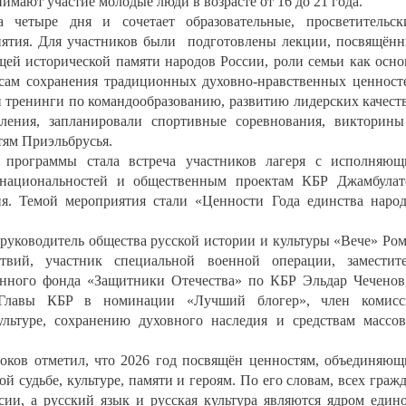
имают участие молодые люди в возрасте от 16 до 21 года.
 четыре дня и сочетает образовательные, просветительск
иятия. Для участников были подготовлены лекции, посвящён
щей исторической памяти народов России, роли семьи как осн
осам сохранения традиционных духовно-нравственных ценност
 тренинги по командообразованию, развитию лидерских качест
ления, запланировали спортивные соревнования, викторин
тям Приэльбрусья.
программы стала встреча участников лагеря с исполняю
 национальностей и общественным проектам КБР Джамбула
ня. Темой мероприятия стали «Ценности Года единства наро
 руководитель общества русской истории и культуры «Вече» Ро
твий, участник специальной военной операции, заместит
енного фонда «Защитники Отечества» по КБР Эльдар Чеченов
 Главы КБР в номинации «Лучший блогер», член комисс
ьтуре, сохранению духовного наследия и средствам массо
гоков отметил, что 2026 год посвящён ценностям, объединяю
й судьбе, культуре, памяти и героям. По его словам, всех граж
сии, а русский язык и русская культура являются ядром един