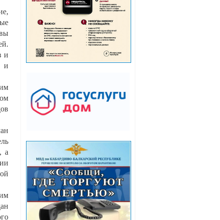
ие,
ные
овы
ей.
в и
ы и
щим
том
дов
ман
ель
, а
ии
вой
щим
дан
ого