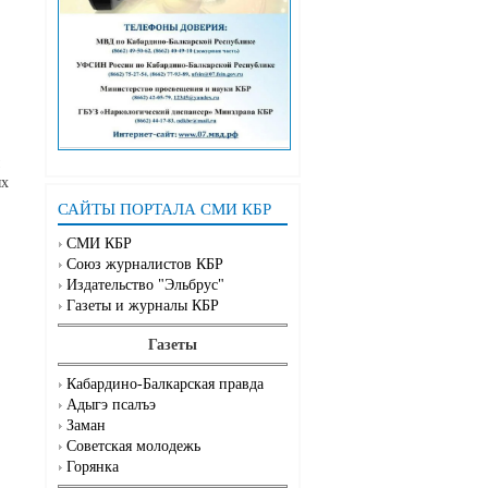
ых
САЙТЫ ПОРТАЛА СМИ КБР
СМИ КБР
Союз журналистов КБР
Издательство "Эльбрус"
Газеты и журналы КБР
Газеты
Кабардино-Балкарская правда
Адыгэ псалъэ
Заман
Советская молодежь
Горянка