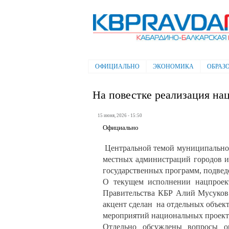
Электронная газета "Кабардино-
Балкарская правда"
ОФИЦИАЛЬНО
ЭКОНОМИКА
ОБРАЗ
Главное меню
На повестке реализация на
15 июня, 2026 - 15:50
Официально
Центральной темой муниципального
местных администраций городов и
государственных программ, подвед
О текущем исполнении нацпроект
Правительства КБР Алий Мусуков.
акцент сделан на отдельных объек
мероприятий национальных проекто
Отдельно обсуждены вопросы о