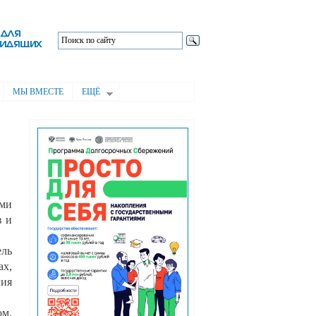
МЫ ВМЕСТЕ
ЕЩЁ
ями
в и
ель
ах,
ния
м.