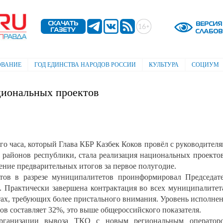
Перейти к
основному
содержанию
ОВАНИЕ
ГОД ЕДИНСТВА НАРОДОВ РОССИИ
КУЛЬТУРА
СОЦИУМ
циональных проектов
 часа, который Глава КБР Казбек Коков провёл с руководител
 районов республики, стала реализация национальных проекто
ение предварительных итогов за первое полугодие.
ов в разрезе муниципалитетов проинформировал Председат
 Практически завершена контрактация во всех муниципалитет
тах, требующих более пристального внимания. Уровень исполне
в составляет 32%, это выше общероссийского показателя.
рганизации вывоза ТКО с новым региональным операторо