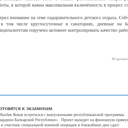
боты, в которой важна максимальная включённость в процесс г
стрил внимание на теме оздоровительного детского отдыха. Сей
 в том числе круглосуточные в санаториях, дневные на б
иципалитетам поручено активнее контролировать качество раб
38 просмот
отовятся к экзаменам
 Казбек Коков встретился с выпускниками республиканской программы
бардино-Балкарской Республики». Проект выходит на финишную пряму
н и участник специальной военной операции в ближайшие дни сдаст