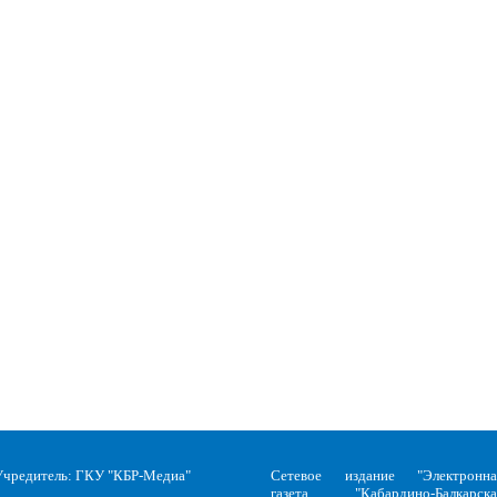
Учредитель: ГКУ "КБР-Медиа"
Сетевое издание "Электронна
газета "Кабардино-Балкарска