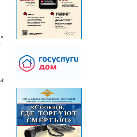
 в
л
КБР