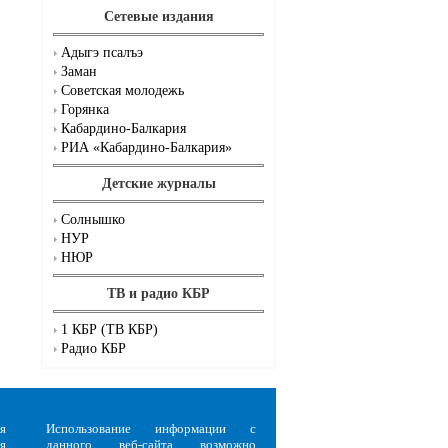
Сетевые издания
Адыгэ псалъэ
Заман
Советская молодежь
Горянка
Кабардино-Балкария
РИА «Кабардино-Балкария»
Детские журналы
Солнышко
НУР
НЮР
ТВ и радио КБР
1 КБР (ТВ КБР)
Радио КБР
я
Использование информации с
я
данного веб-сайта возможно