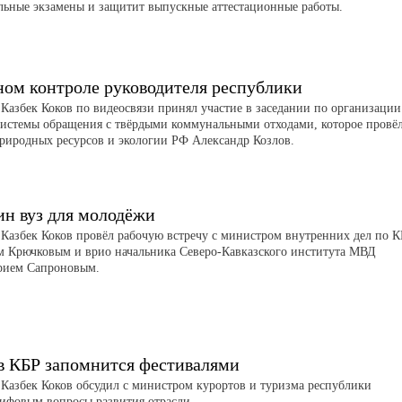
льные экзамены и защитит выпускные аттестационные работы.
ном контроле руководителя республики
 Казбек Коков по видеосвязи принял участие в заседании по организации
системы обращения с твёрдыми коммунальными отходами, которое провё
риродных ресурсов и экологии РФ Александр Козлов.
ин вуз для молодёжи
 Казбек Коков провёл рабочую встречу с министром внутренних дел по 
м Крючковым и врио начальника Северо-Кавказского института МВД
рием Сапроновым.
в КБР запомнится фестивалями
 Казбек Коков обсудил с министром курортов и туризма республики
ифовым вопросы развития отрасли.