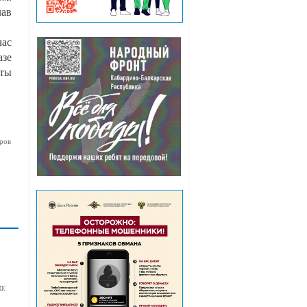
лав
час
азе
оты
ров
ю: