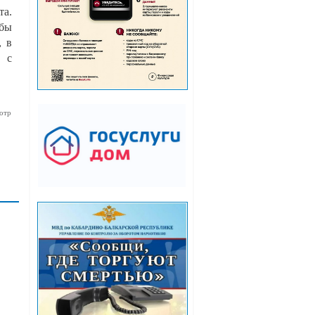
та.
бы
, в
 с
отр