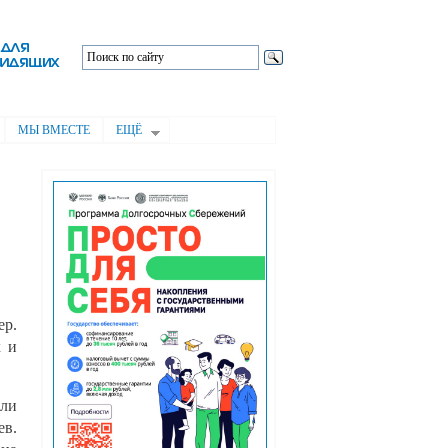
МЫ ВМЕСТЕ
ЕЩЁ
ер.
х и
сли
ев.