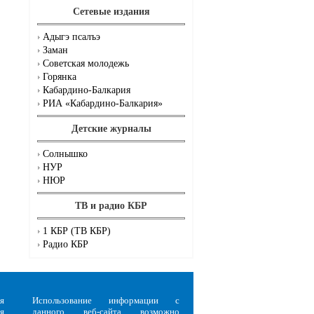
Сетевые издания
Адыгэ псалъэ
Заман
Советская молодежь
Горянка
Кабардино-Балкария
РИА «Кабардино-Балкария»
Детские журналы
Солнышко
НУР
НЮР
ТВ и радио КБР
1 КБР (ТВ КБР)
Радио КБР
я
Использование информации с
я
данного веб-сайта возможно