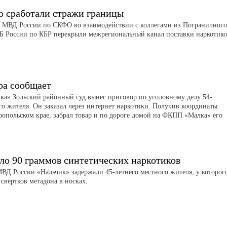
о сработали стражи границы
 МВД России по СКФО во взаимодействии с коллегами из Пограничного
Б России по КБР перекрыли межрегиональный канал поставки наркотико
ра сообщает
а» Зольский районный суд вынес приговор по уголовному делу 54-
го жителя. Он заказал через интернет наркотики. Получив координаты
ропольском крае, забрал товар и по дороге домой на ФКПП «Малка» его
ло 90 граммов синтетических наркотиков
Д России «Нальчик» задержали 45-летнего местного жителя, у которог
свёртков метадона в носках.