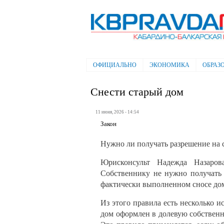
Электронная газета "Кабардино-
Балкарская правда"
ОФИЦИАЛЬНО
ЭКОНОМИКА
ОБРАЗ
Главное меню
Снести старый дом
11 июня, 2026 - 14:54
Закон
Нужно ли получать разрешение на с
Юрисконсульт Надежда Назарова
Собственнику не нужно получать 
фактически выполненном сносе дома
Из этого правила есть несколько и
дом оформлен в долевую собственн