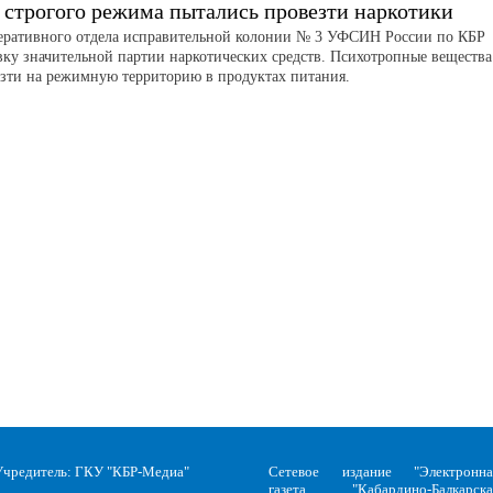
 строгого режима пытались провезти наркотики
еративного отдела исправительной колонии № 3 УФСИН России по КБР
вку значительной партии наркотических средств. Психотропные вещества
зти на режимную территорию в продуктах питания.
Учредитель: ГКУ "КБР-Медиа"
Сетевое издание "Электронна
газета "Кабардино-Балкарска