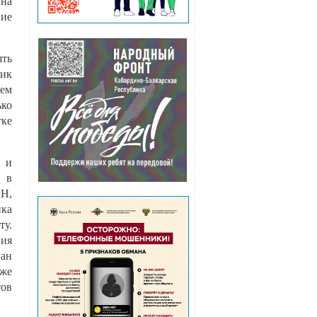
 на
ние
ять
ник
тем
ько
тке
з и
я в
РН,
ика
ту.
ния
ган
кже
тов