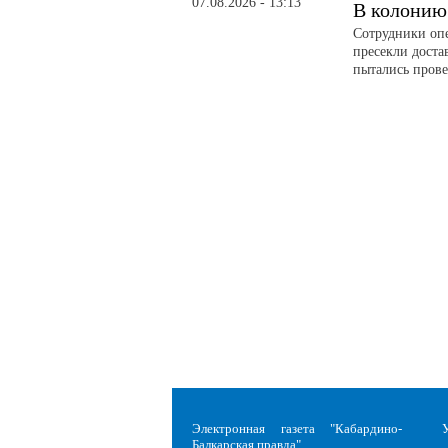
07.08.2026 - 13:13
В колонию
Сотрудники оп
пресекли доста
пытались прове
Электронная газета "Кабардино-
Балкарская правда"