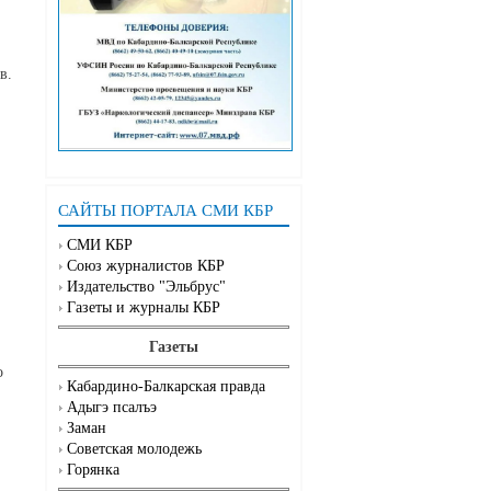
в.
САЙТЫ ПОРТАЛА СМИ КБР
СМИ КБР
Союз журналистов КБР
Издательство "Эльбрус"
Газеты и журналы КБР
Газеты
о
Кабардино-Балкарская правда
Адыгэ псалъэ
Заман
Советская молодежь
Горянка