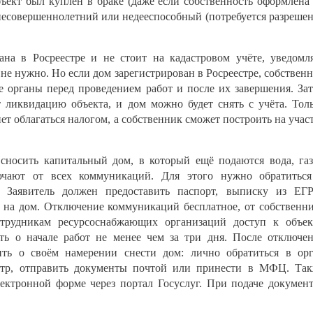
бъект был куплен в браке (даже если собственность оформлена
 несовершеннолетний или недееспособный (потребуется разреше
ана в Росреестре и не стоит на кадастровом учёте, уведомл
 не нужно. Но если дом зарегистрирован в Росреестре, собствен
е органы перед проведением работ и после их завершения. За
 ликвидацию объекта, и дом можно будет снять с учёта. Тол
ет облагаться налогом, а собственник сможет построить на учас
 сносить капитальный дом, в который ещё подаются вода, га
лючают от всех коммуникаций. Для этого нужно обратитьс
. Заявитель должен предоставить паспорт, выписку из ЕГ
на дом. Отключение коммуникаций бесплатное, от собственн
сотрудникам ресурсоснабжающих организаций доступ к объек
ь о начале работ не менее чем за три дня. После отключе
ть о своём намерении снести дом: лично обратиться в ор
естр, отправить документы почтой или принести в МФЦ. Та
ектронной форме через портал Госуслуг. При подаче докумен