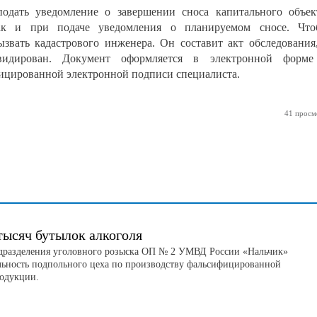
одать уведомление о завершении сноса капитального объек
ак и при подаче уведомления о планируемом сносе. Что
ызвать кадастрового инженера. Он составит акт обследования
видирован. Документ оформляется в электронной форме
ифицированной электронной подписи специалиста.
41 просм
тысяч бутылок алкоголя
дразделения уголовного розыска ОП № 2 УМВД России «Нальчик»
льность подпольного цеха по производству фальсифицированной
родукции.