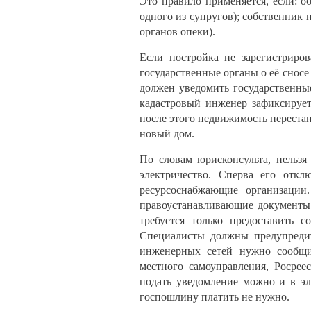
Это правило применяется, если: о
одного из супругов); собственник
органов опеки).
Если постройка не зарегистриров
государственные органы о её сносе
должен уведомить государственны
кадастровый инженер зафиксирует
после этого недвижимость перестан
новый дом.
По словам юрисконсульта, нельзя
электричество. Сперва его отк
ресурсоснабжающие организации
правоустанавливающие документы 
требуется только предоставить 
Специалисты должны предупредит
инженерных сетей нужно сообщи
местного самоуправления, Росре
подать уведомление можно и в эл
госпошлину платить не нужно.