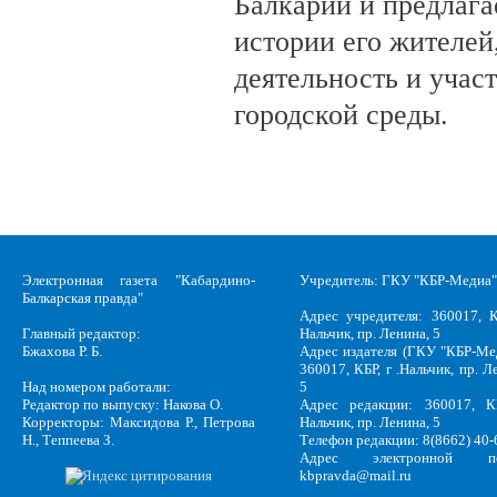
Балкарии и предлагае
истории его жителе
деятельность и учас
городской среды.
Электронная газета "Кабардино-
Учредитель: ГКУ "КБР-Медиа"
Балкарская правда"
Адрес учредителя: 360017, К
Главный редактор:
Нальчик, пр. Ленина, 5
Бжахова Р. Б.
Адрес издателя (ГКУ "КБР-Ме
360017, КБР, г .Нальчик, пр. Л
Над номером работали:
5
Редактор по выпуску: Накова О.
Адрес редакции: 360017, КБ
Корректоры: Максидова Р., Петрова
Нальчик, пр. Ленина, 5
Н., Теппеева З.
Телефон редакции: 8(8662) 40-
Адрес электронной по
kbpravda@mail.ru