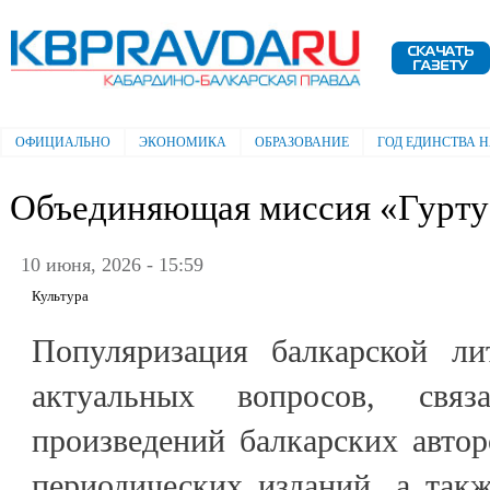
Пе
ос
Электронная газета "Кабардино-
со
Балкарская правда"
ОФИЦИАЛЬНО
ЭКОНОМИКА
ОБРАЗОВАНИЕ
ГОД ЕДИНСТВА 
Главное меню
Объединяющая миссия «Гурту
10 июня, 2026 - 15:59
Культура
Популяризация балкарской ли
актуальных вопросов, свя
произведений балкарских авто
периодических изданий, а так