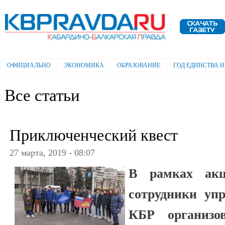
Пе
ос
Электронная газета "Кабардино-
со
Балкарская правда"
ОФИЦИАЛЬНО
ЭКОНОМИКА
ОБРАЗОВАНИЕ
ГОД ЕДИНСТВА 
Главное меню
Все статьи
Приключенческий квест
27 марта, 2019 - 08:07
В рамках акц
сотрудники уп
КБР организо