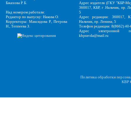
Бжахова Р. Б.
Адрес издателя (ГКУ "КБР-Ме
360017, КБР, г .Нальчик, пр. Л
Над номером работали:
5
Редактор по выпуску: Накова О.
Адрес редакции: 360017, КБ
Корректоры: Максидова Р., Петрова
Нальчик, пр. Ленина, 5
Н., Теппеева З.
Телефон редакции: 8(8662) 40-
Адрес электронной по
kbpravda@mail.ru
Политика обработки персон
KBP
C