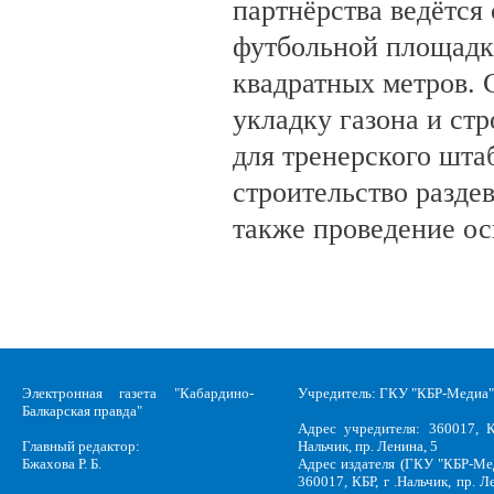
партнёрства ведётся
футбольной площадк
квадратных метров.
укладку газона и ст
для тренерского шта
строительство разде
также проведение о
Электронная газета "Кабардино-
Учредитель: ГКУ "КБР-Медиа"
Балкарская правда"
Адрес учредителя: 360017, К
Главный редактор:
Нальчик, пр. Ленина, 5
Бжахова Р. Б.
Адрес издателя (ГКУ "КБР-Ме
360017, КБР, г .Нальчик, пр. Л