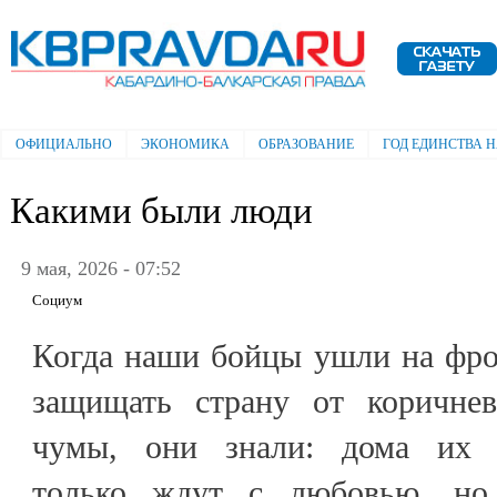
Пе
ос
Электронная газета "Кабардино-
со
Балкарская правда"
ОФИЦИАЛЬНО
ЭКОНОМИКА
ОБРАЗОВАНИЕ
ГОД ЕДИНСТВА 
Главное меню
Какими были люди
9 мая, 2026 - 07:52
Социум
Когда наши бойцы ушли на фр
защищать страну от коричнев
чумы, они знали: дома их 
только ждут с любовью, но