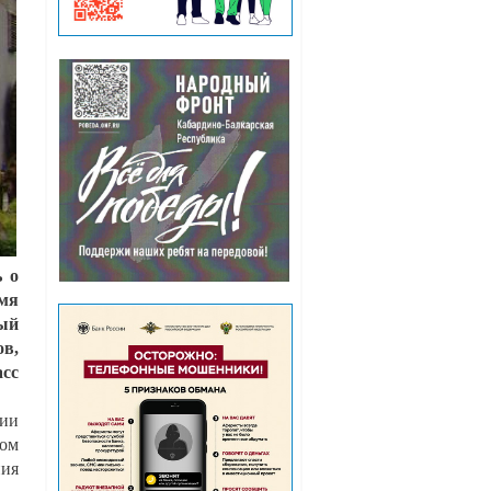
ь о
мя
ный
ов,
асс
нии
том
ния