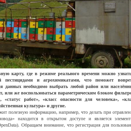
вную карту, где в режиме реального времени можно узнат
й пестицидами и агрохимикатами, что поможет вовре
ия данных необходимо выбрать любой район или населён
ет, или же воспользоваться параметрическим блоком фильтр
 «статус работ», «класс опасности для человека», «кл
яйственная культура» и другие.
ржит полезную информацию, например, что делать при отравле
ловода» находится в открытом доступе и является элемен
penData). Обращаем внимание, что регистрация для пользова