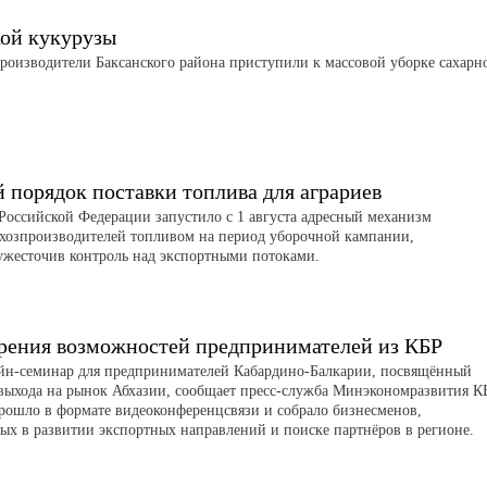
кой кукурузы
роизводители Баксанского района приступили к массовой уборке сахарн
порядок поставки топлива для аграриев
Российской Федерации запустило с 1 августа адресный механизм
ьхозпроизводителей топливом на период уборочной кампании,
ужесточив контроль над экспортными потоками.
рения возможностей предпринимателей из КБР
айн-семинар для предпринимателей Кабардино-Балкарии, посвящённый
выхода на рынок Абхазии, сообщает пресс-служба Минэкономразвития К
рошло в формате видеоконференцсвязи и собрало бизнесменов,
ых в развитии экспортных направлений и поиске партнёров в регионе.