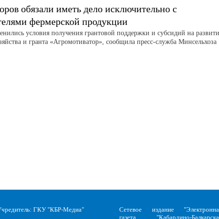
оров обязали иметь дело исключительно с
телями фермерской продукции
менились условия получения грантовой поддержки и субсидий на развит
зяйства и гранта «Агромотиватор», сообщила пресс-служба Минсельхоза
Учредитель: ГКУ "КБР-Медиа"
Сетевое издание "Электронна
газета "Кабардино-Балкарска