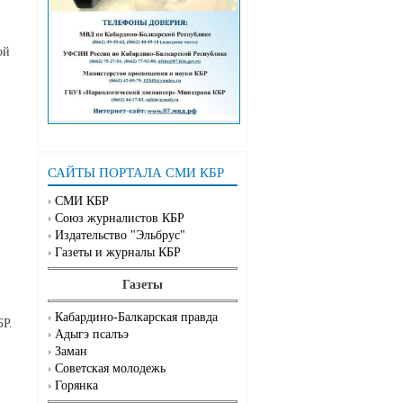
ой
САЙТЫ ПОРТАЛА СМИ КБР
СМИ КБР
Союз журналистов КБР
Издательство "Эльбрус"
Газеты и журналы КБР
Газеты
Кабардино-Балкарская правда
БР.
Адыгэ псалъэ
Заман
Советская молодежь
Горянка