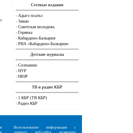
Сетевые издания
Адыгэ псалъэ
ие
Заман
Советская молодежь
Горянка
Кабардино-Балкария
РИА «Кабардино-Балкария»
Детские журналы
Солнышко
НУР
НЮР
ТВ и радио КБР
1 КБР (ТВ КБР)
Радио КБР
я
Использование информации с
я
данного веб-сайта возможно