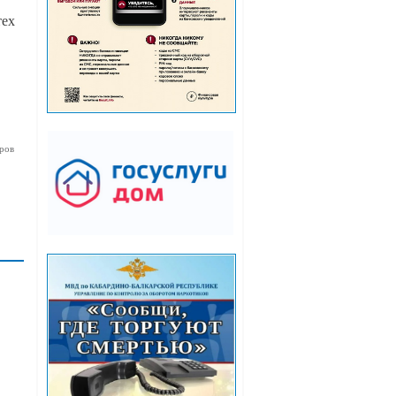
тех
ров