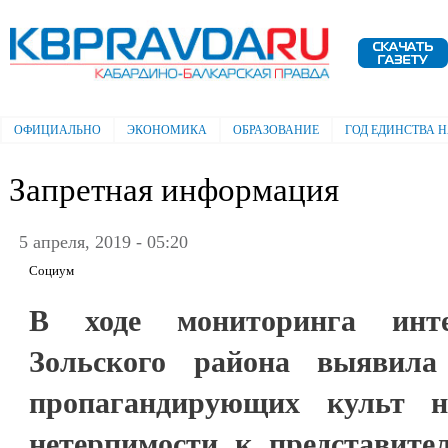
Пе
ос
Электронная газета "Кабардино-
со
Балкарская правда"
ОФИЦИАЛЬНО
ЭКОНОМИКА
ОБРАЗОВАНИЕ
ГОД ЕДИНСТВА 
Главное меню
Запретная информация
5 апреля, 2019 - 05:20
Социум
В ходе мониторинга инте
Зольского района выявила
пропагандирующих культ на
нетерпимости к представит